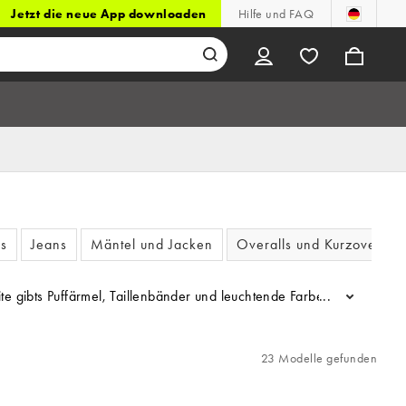
Jetzt die neue App downloaden
Hilfe und FAQ
s
Jeans
Mäntel und Jacken
Overalls und Kurzoveralls
ite gibts Puffärmel, Taillenbänder und leuchtende Farben, die deine
...
23 Modelle gefunden