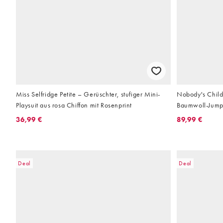
Miss Selfridge Petite – Gerüschter, stufiger Mini-
Nobody's Child 
Playsuit aus rosa Chiffon mit Rosenprint
Baumwoll-Jumps
Oberteil und w
36,99 €
89,99 €
Deal
Deal