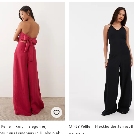
Petite – Rory – Eleganter,
ONLY Petite – Neckholder-Jumpsuit
psuit aus Leinenmix in Dunkelpink