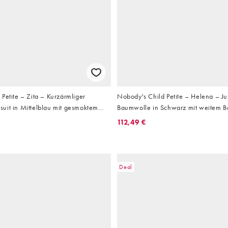
Petite – Zita – Kurzärmliger
Nobody's Child Petite – Helena – Ju
uit in Mittelblau mit gesmoktem
Baumwolle in Schwarz mit weitem B
eitem Bein
112,49 €
Deal