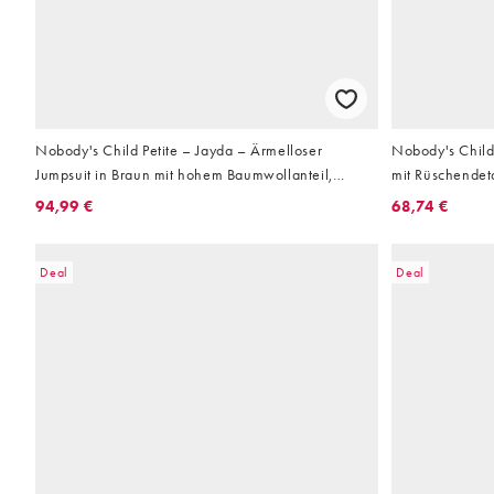
Nobody's Child Petite – Jayda – Ärmelloser
Nobody's Child
Jumpsuit in Braun mit hohem Baumwollanteil,
mit Rüschendet
gesmoktem Oberteil und V-Ausschnitt
94,99 €
68,74 €
Deal
Deal