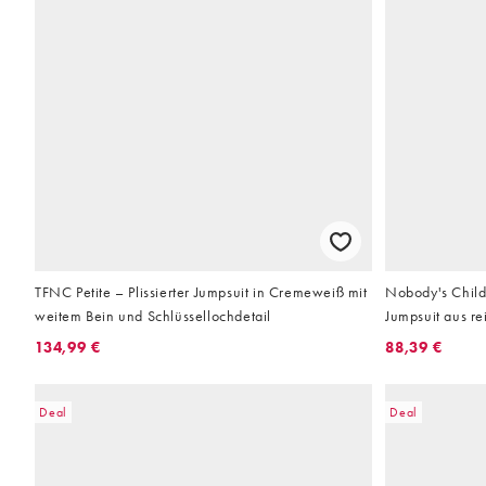
TFNC Petite – Plissierter Jumpsuit in Cremeweiß mit
Nobody's Child
weitem Bein und Schlüssellochdetail
Jumpsuit aus r
Ausschnitt
134,99 €
88,39 €
Deal
Deal