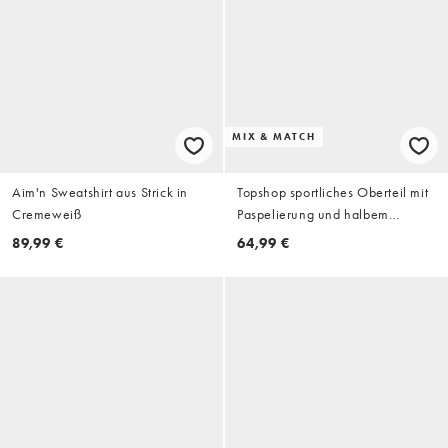
MIX & MATCH
Aim'n Sweatshirt aus Strick in
Topshop sportliches Oberteil mit
Cremeweiß
Paspelierung und halbem
Reißverschluss als Kombiteil in
89,99 €
64,99 €
Burgunderrot