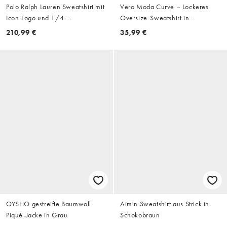
Polo Ralph Lauren Sweatshirt mit
Vero Moda Curve – Lockeres
Icon-Logo und 1/4-
Oversize-Sweatshirt in
Reißverschluss in Grün
Burgunderrot, Kombiteil
210,99 €
35,99 €
OYSHO gestreifte Baumwoll-
Aim'n Sweatshirt aus Strick in
Piqué-Jacke in Grau
Schokobraun