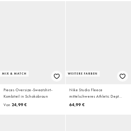
MIX & MATCH
WEITERE FARBEN
Pieces Oversize-Sweatshirt-
Nike Studio Fleece
Kombiteil in Schokobraun
mittelschweres Athletic Dept
Sweatshirt in Rot
Von
24,99 €
64,99 €