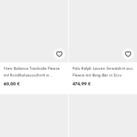
New Balance Trackside Fleece
Polo Ralph Lauren Sweatshirt aus
mit Rundhalsausschnitt in
Fleece mit Borg-Bär in Ecru
Schwarz und Zement
60,00 €
474,99 €