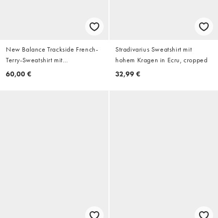
New Balance Trackside French-
Stradivarius Sweatshirt mit
Terry-Sweatshirt mit
hohem Kragen in Ecru, cropped
Rundhalsausschnitt in Beige
60,00 €
32,99 €