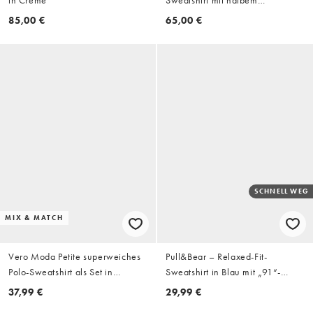
in Creme
Sweatshirt mit halbem
Reißverschluss in Beige
85,00 €
65,00 €
SCHNELL WEG
MIX & MATCH
Vero Moda Petite superweiches
Pull&Bear – Relaxed-Fit-
Polo-Sweatshirt als Set in
Sweatshirt in Blau mit „91“-
Schokobraun
Grafikprint
37,99 €
29,99 €