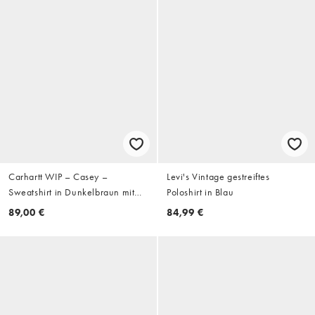
Carhartt WIP – Casey –
Levi's Vintage gestreiftes
Sweatshirt in Dunkelbraun mit
Poloshirt in Blau
kurzem Reißverschluss
89,00 €
84,99 €