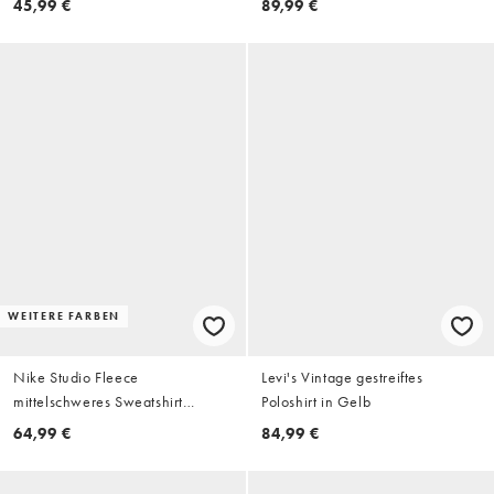
45,99 €
89,99 €
WEITERE FARBEN
Nike Studio Fleece
Levi's Vintage gestreiftes
mittelschweres Sweatshirt
Poloshirt in Gelb
Athletic Dept in Cremeweiß
64,99 €
84,99 €