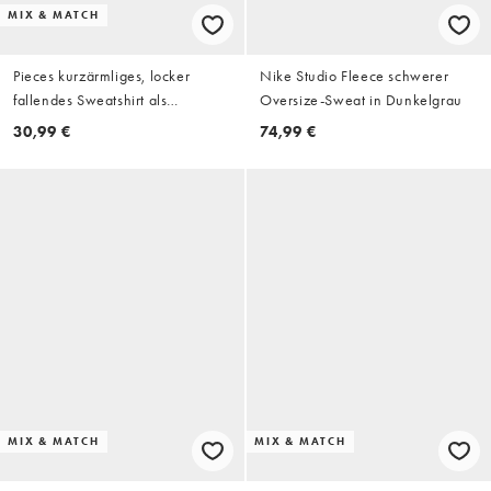
MIX & MATCH
Pieces kurzärmliges, locker
Nike Studio Fleece schwerer
fallendes Sweatshirt als
Oversize-Sweat in Dunkelgrau
Kombiteil in Kaffeebraun
30,99 €
74,99 €
MIX & MATCH
MIX & MATCH