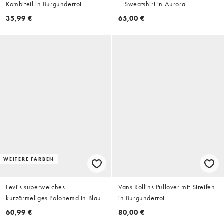
Kombiteil in Burgunderrot
– Sweatshirt in Aurora
Coffee/Wollweiß mit den drei
35,99 €
65,00 €
Streifen
WEITERE FARBEN
Levi's superweiches
Vans Rollins Pullover mit Streifen
kurzärmeliges Polohemd in Blau
in Burgunderrot
60,99 €
80,00 €