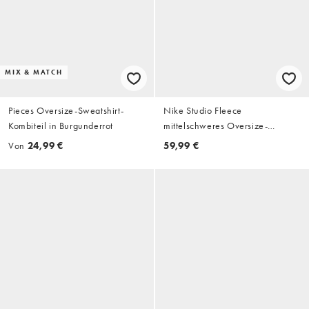
MIX & MATCH
Pieces Oversize-Sweatshirt-
Nike Studio Fleece
Kombiteil in Burgunderrot
mittelschweres Oversize-
Sweatshirt in Braun
Von
24,99 €
59,99 €