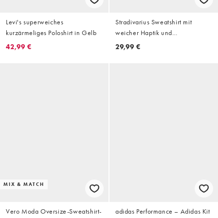
Levi's superweiches
Stradivarius Sweatshirt mit
kurzärmeliges Poloshirt in Gelb
weicher Haptik und
Reißverschluss in Beige
42,99 €
29,99 €
MIX & MATCH
Vero Moda Oversize-Sweatshirt-
adidas Performance – Adidas Kit