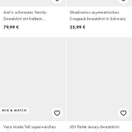
Aim'n schwarzes Varsity-
Stradivarius asymmetrisches
Sweatshirt mit halbem
Cropped-Sweatshirt in Schwarz
Reißverschluss
79,99 €
25,99 €
MIX & MATCH
Vero Moda Tall superweiches
JDY Petite Jersey-Sweatshirt-