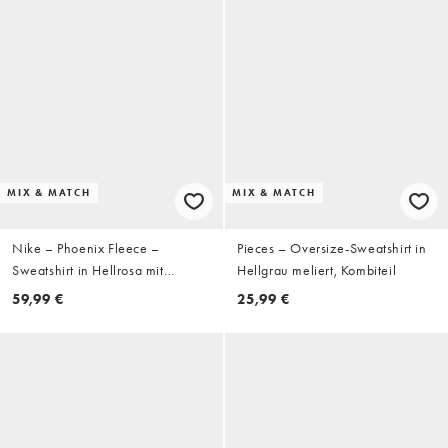
MIX & MATCH
MIX & MATCH
Nike – Phoenix Fleece –
Pieces – Oversize-Sweatshirt in
Sweatshirt in Hellrosa mit
Hellgrau meliert, Kombiteil
extremer Oversize-Passform
59,99 €
25,99 €