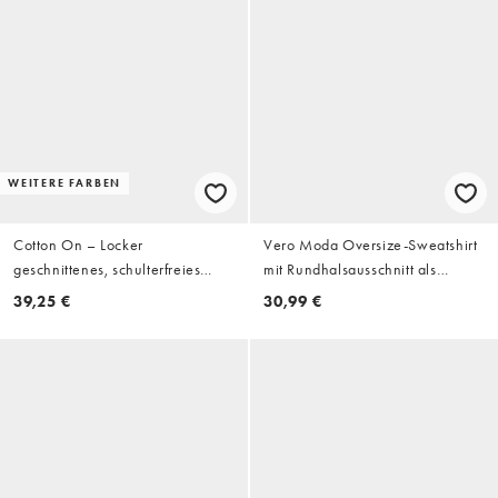
WEITERE FARBEN
Cotton On – Locker
Vero Moda Oversize-Sweatshirt
geschnittenes, schulterfreies
mit Rundhalsausschnitt als
Sweatshirt in Asphaltschwarz
Kombiteil in Schokobraun
39,25 €
30,99 €