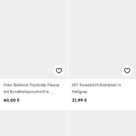
New Balance Trackside Fleece
JDY Sweatshirt-Kombiteil in
mit Rundhalsausschnitt in
Hellgrau
Smoked Violet
60,00 €
21,99 €