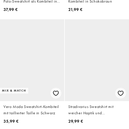
Polo-Sweatshirt als Kombiteil in
Kombiteil in Schokobraun
Cremeweiß
37,99 €
21,99 €
MIX & MATCH
Vero Moda Sweatshirt-Kombiteil
Stradivarius Sweatshirt mit
mit taillierter Taille in Schwarz
weicher Haptik und
Reißverschluss in Pastellrosa
35,99 €
29,99 €