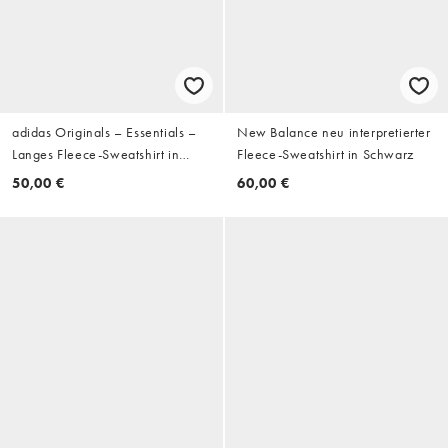
adidas Originals – Essentials –
New Balance neu interpretierter
Langes Fleece-Sweatshirt in
Fleece-Sweatshirt in Schwarz
Schwarz mit Rundhalsausschnitt
50,00 €
60,00 €