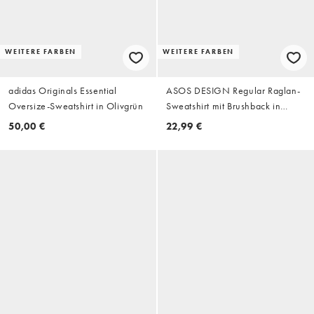
WEITERE FARBEN
WEITERE FARBEN
adidas Originals Essential
ASOS DESIGN Regular Raglan-
Oversize-Sweatshirt in Olivgrün
Sweatshirt mit Brushback in
Marineblau
50,00 €
22,99 €