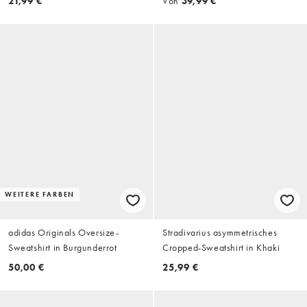
21,99 €
Von
39,99 €
WEITERE FARBEN
adidas Originals Oversize-
Stradivarius asymmetrisches
Sweatshirt in Burgunderrot
Cropped-Sweatshirt in Khaki
50,00 €
25,99 €