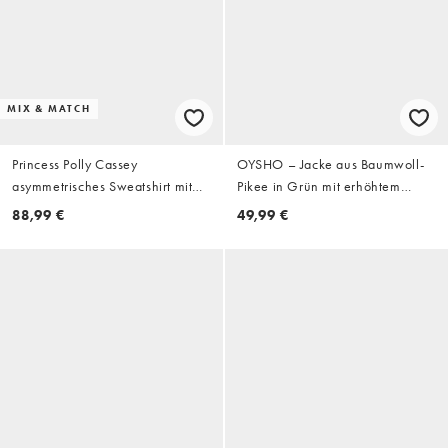
MIX & MATCH
Princess Polly Cassey
OYSHO – Jacke aus Baumwoll-
asymmetrisches Sweatshirt mit
Pikee in Grün mit erhöhtem
schulterfreiem Ausschnitt,
Kragen
88,99 €
49,99 €
Rippstruktur und taillierter Taille
als Kombiteil in Cremeweiß