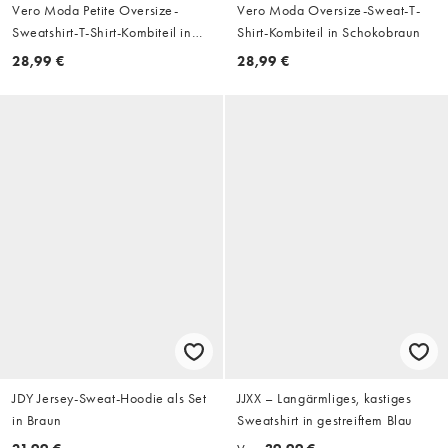
Vero Moda Petite Oversize-
Vero Moda Oversize-Sweat-T-
Sweatshirt-T-Shirt-Kombiteil in
Shirt-Kombiteil in Schokobraun
Schokobraun
28,99 €
28,99 €
JDY Jersey-Sweat-Hoodie als Set
JJXX – Langärmliges, kastiges
in Braun
Sweatshirt in gestreiftem Blau