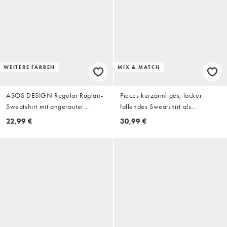
WEITERE FARBEN
MIX & MATCH
ASOS DESIGN Regular Raglan-
Pieces kurzärmliges, locker
Sweatshirt mit angerauter
fallendes Sweatshirt als
Innenseite in Schwarz
Kombiteil in hellgrau meliert
22,99 €
30,99 €