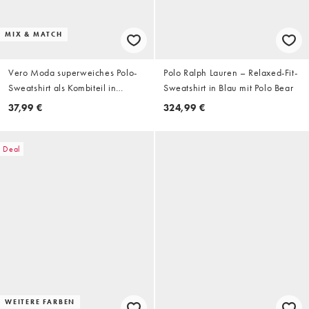
MIX & MATCH
Vero Moda superweiches Polo-
Polo Ralph Lauren – Relaxed-Fit-
Sweatshirt als Kombiteil in
Sweatshirt in Blau mit Polo Bear
Schokobraun
37,99 €
324,99 €
Deal
WEITERE FARBEN