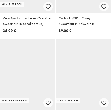
MIX & MATCH
Vero Moda – Lockeres Oversize-
Carhartt WIP – Casey –
Sweatshirt in Schokobraun,
Sweatshirt in Schwarz mit
Kombiteil
kurzem Reißverschluss
35,99 €
89,00 €
WEITERE FARBEN
MIX & MATCH