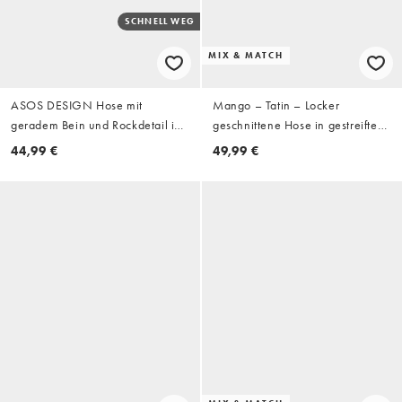
SCHNELL WEG
MIX & MATCH
ASOS DESIGN Hose mit
Mango – Tatin – Locker
geradem Bein und Rockdetail in
geschnittene Hose in gestreiftem
Leinenoptik mit braun-blauem
Gelb, Kombiteil
44,99 €
49,99 €
Streifenmuster