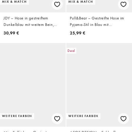
MIX & MATCH
MIX & MATCH
JDY – Hose in gestreiftem
Pull&Bear – Gestreifte Hose im
Dunkelblau mit weitem Bein,
Pyjama-Stil in Blau mit
Kombiteil
Leinenanteil
30,99 €
25,99 €
Deal
WEITERE FARBEN
WEITERE FARBEN