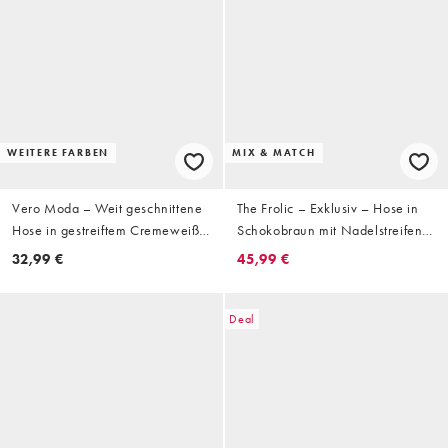
WEITERE FARBEN
MIX & MATCH
Vero Moda – Weit geschnittene
The Frolic – Exklusiv – Hose in
Hose in gestreiftem Cremeweiß
Schokobraun mit Nadelstreifen,
mit Leinenanteil und
geradem Bein und
32,99 €
45,99 €
Kordelzugbund
kontrastierendem Doppelbund,
Kombiteil
Deal