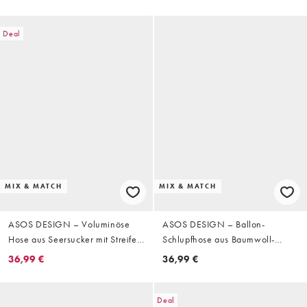
Kordelzug an der Taille
Deal
MIX & MATCH
MIX & MATCH
ASOS DESIGN – Voluminöse
ASOS DESIGN – Ballon-
Hose aus Seersucker mit Streifen,
Schlupfhose aus Baumwoll-
Kombiteil
Nylon-Mix in Blau und Braun
36,99 €
36,99 €
gestreift
Deal