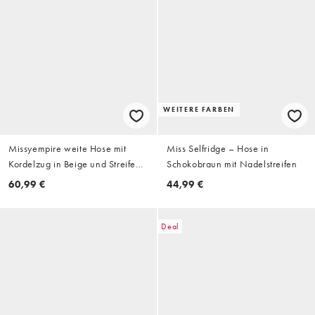
WEITERE FARBEN
Missyempire weite Hose mit
Miss Selfridge – Hose in
Kordelzug in Beige und Streifen
Schokobraun mit Nadelstreifen
in Maroon
60,99 €
44,99 €
Deal