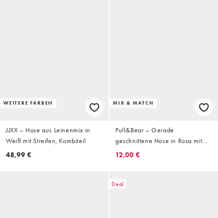
WEITERE FARBEN
MIX & MATCH
JJXX – Hose aus Leinenmix in
Pull&Bear – Gerade
Weiß mit Streifen, Kombiteil
geschnittene Hose in Rosa mit
Wellenmuster
48,99 €
12,00 €
Deal