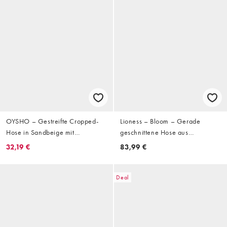
OYSHO – Gestreifte Cropped-
Lioness – Bloom – Gerade
Hose in Sandbeige mit
geschnittene Hose aus
Bundfalten und weitem Bein
Baumwollmix in gestreiftem
32,19 €
83,99 €
Aschgrau
Deal