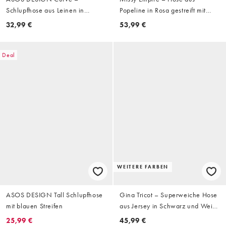
Schlupfhose aus Leinen in
Popeline in Rosa gestreift mit
Orange gestreift
elastischem Bund und weitem
32,99 €
53,99 €
Bein, Kombiteil
Deal
WEITERE FARBEN
ASOS DESIGN Tall Schlupfhose
Gina Tricot – Superweiche Hose
mit blauen Streifen
aus Jersey in Schwarz und Weiß
gestreift, mit weitem Bein und
25,99 €
45,99 €