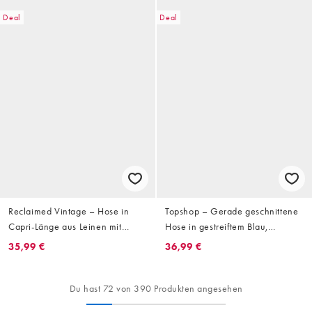
Bein, Kombiteil
Deal
Deal
Reclaimed Vintage – Hose in
Topshop – Gerade geschnittene
Capri-Länge aus Leinen mit
Hose in gestreiftem Blau,
Streifen
Kombiteil
35,99 €
36,99 €
Du hast 72 von 390 Produkten angesehen