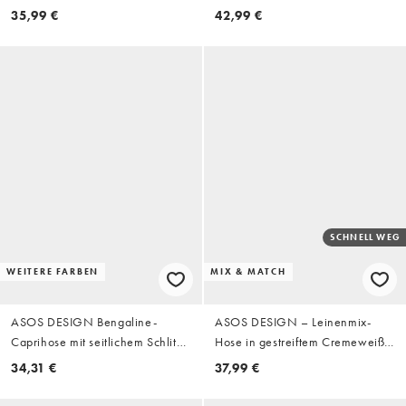
Schlitz, Kombiteil
35,99 €
42,99 €
SCHNELL WEG
WEITERE FARBEN
MIX & MATCH
ASOS DESIGN Bengaline-
ASOS DESIGN – Leinenmix-
Caprihose mit seitlichem Schlitz
Hose in gestreiftem Cremeweiß
in Schokobraun mit
mit breitem Saum, Kombiteil
34,31 €
37,99 €
Nadelstreifen