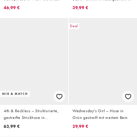
Braun mit weitem Bein, Kombiteil
elastischem Bund und weitem
46,99 €
39,99 €
Bein, Kombiteil
Deal
MIX & MATCH
4th & Reckless – Strukturierte,
Wednesday's Girl – Hose in
gestreifte Strickhose in
Grün gestreift mit weitem Bein
Schokobraun und Cremeweiß
63,99 €
29,99 €
mit Kordelzugbund und weitem