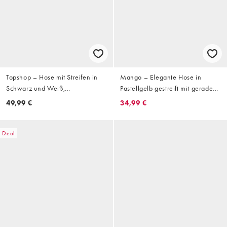
Topshop – Hose mit Streifen in
Mango – Elegante Hose in
Schwarz und Weiß,
Pastellgelb gestreift mit geradem
Knitterstruktur und Tunnelzug
Bein
49,99 €
34,99 €
Deal