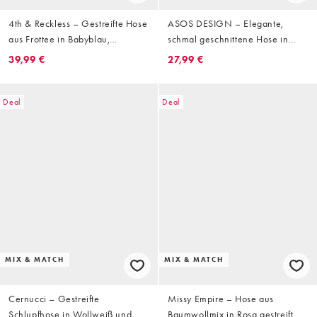
4th & Reckless – Gestreifte Hose
ASOS DESIGN – Elegante,
aus Frottee in Babyblau,
schmal geschnittene Hose in
Kombiteil
Marineblau gestreift
39,99 €
27,99 €
Deal
Deal
MIX & MATCH
MIX & MATCH
Cernucci – Gestreifte
Missy Empire – Hose aus
Schlupfhose in Wollweiß und
Baumwollmix in Rosa gestreift mit