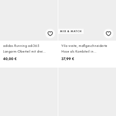
MIX & MATCH
adidas Running adi365
Vila weite, maßgeschneiderte
Langarm-Oberteil mit drei
Hose als Kombiteil in
Streifen in Weiß
schokobraunem Nadelstreifen
40,00 €
37,99 €