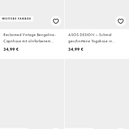
WEITERE FARBEN
Reclaimed Vintage Bengaline-
ASOS DESIGN – Schmal
Caprihose mit olivfarbenem
geschnittene Yogahose in
Nadelstreifen
Schokobraun mit seitlichem
34,99 €
34,99 €
Streifen