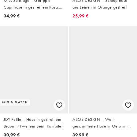
Miss Selfridge – Gerippte
ASOS DESIGN – Schlupfhose
Caprihose in gestreiftem Rosa,
aus Leinen in Orange gestreift
Kombiteil
34,99 €
25,99 €
MIX & MATCH
JDY Petite – Hose in gestreiftem
ASOS DESIGN – Weit
Braun mit weitem Bein, Kombiteil
geschnittene Hose in Gelb mit
Tunnelzug und Streifenmuster
30,99 €
39,99 €