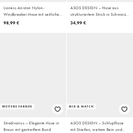
Lioness Aniston Nylon-
ASOS DESIGN – Hose aus
Windbreaker-Hose mit seitlichem
strukturiertem Strick in Schwarz-
Streifendetail in Khaki
Weiß gestreift mit weitem Bein,
98,99 €
34,99 €
Kombiteil
WEITERE FARBEN
MIX & MATCH
Stradivarius – Elegante Hose in
ASOS DESIGN – Schlupfhose
Braun mit gestreiftem Bund
mit Streifen, weitem Bein und