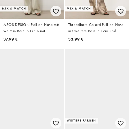
MIX & MATCH
MIX & MATCH
ASOS DESIGN Pull-on-Hose mit
Threadbare Co-ord Pull-on-Hose
weitem Bein in Grün mit
mit weitem Bein in Ecru und
gewaschenem Streifenmuster,
braunem Streifenmuster
37,99 €
33,99 €
Kombiteil
WEITERE FARBEN