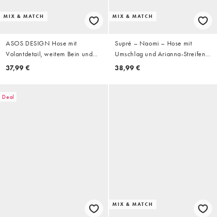
MIX & MATCH
MIX & MATCH
ASOS DESIGN Hose mit
Supré – Naomi – Hose mit
Volantdetail, weitem Bein und
Umschlag und Arianna-Streifen
Streifenprint
in Braun-Blau, Kombiteil
37,99 €
38,99 €
Deal
MIX & MATCH