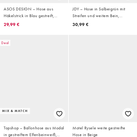
ASOS DESIGN – Hose aus
JDY – Hose in Salbeigrün mit
Häkelstrick in Blau gestreift,
Streifen und weitem Bein,
Kombiteil
Kombiteil
29,99 €
30,99 €
Deal
MIX & MATCH
Topshop – Ballonhose aus Modal
Motel Rysele weite gestreifte
in gestreiftem Elfenbeinweiß,
Hose in Beige