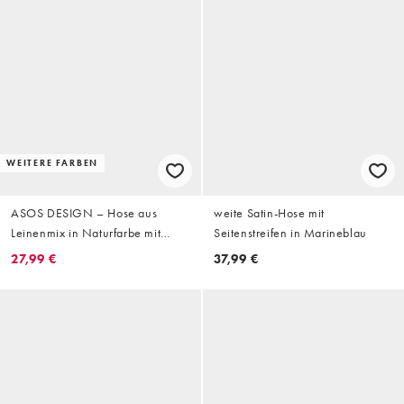
WEITERE FARBEN
ASOS DESIGN – Hose aus
weite Satin-Hose mit
Leinenmix in Naturfarbe mit
Seitenstreifen in Marineblau
Streifenmuster, weitem Bein und
27,99 €
37,99 €
Bundfalten