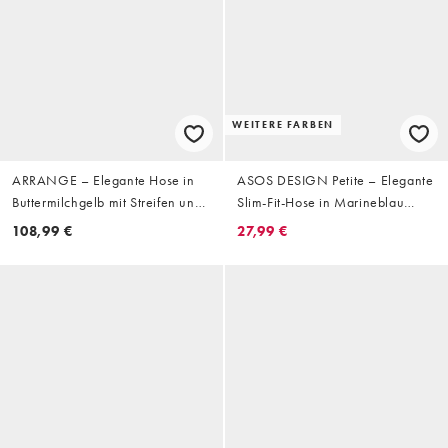
WEITERE FARBEN
ARRANGE – Elegante Hose in
ASOS DESIGN Petite – Elegante
Buttermilchgelb mit Streifen und
Slim-Fit-Hose in Marineblau
abgerundetem Beinschnitt,
gestreift mit geradem Schnitt
108,99 €
27,99 €
Kombiteil