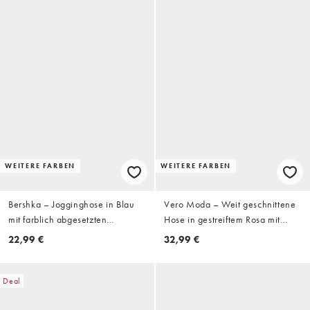
WEITERE FARBEN
WEITERE FARBEN
Bershka – Jogginghose in Blau
Vero Moda – Weit geschnittene
mit farblich abgesetzten
Hose in gestreiftem Rosa mit
seitlichen Streifen
Leinenanteil und Kordelzugbund
22,99 €
32,99 €
Deal