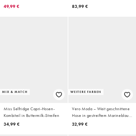
Kombiteil
49,99 €
83,99 €
MIX & MATCH
WEITERE FARBEN
Miss Selfridge Capri-Hosen-
Vero Moda – Weit geschnittene
Kombiteil in Buttermilk-Streifen
Hose in gestreiftem Marineblau
mit Leinenanteil und
34,99 €
32,99 €
Kordelzugbund