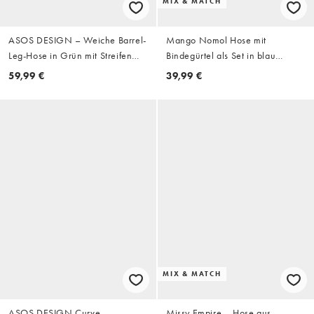
MIX & MATCH
ASOS DESIGN – Weiche Barrel-
Mango Nomol Hose mit
Leg-Hose in Grün mit Streifen
Bindegürtel als Set in blau
und Bindedetail
gestreift
59,99 €
39,99 €
MIX & MATCH
ASOS DESIGN Curve –
Missy Empire – Hose aus