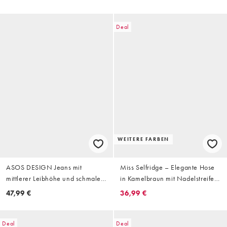
Deal
WEITERE FARBEN
ASOS DESIGN Jeans mit
Miss Selfridge – Elegante Hose
mittlerer Leibhöhe und schmalem
in Kamelbraun mit Nadelstreifen,
Bein in rosa Streifen
weitem Bein und Schnallendetail
47,99 €
36,99 €
Deal
Deal