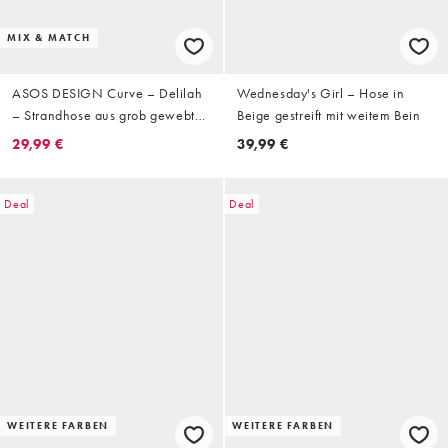
MIX & MATCH
ASOS DESIGN Curve – Delilah
Wednesday's Girl – Hose in
– Strandhose aus grob gewebter
Beige gestreift mit weitem Bein
Baumwolle in gestreiftem Blau
29,99 €
39,99 €
Deal
Deal
WEITERE FARBEN
WEITERE FARBEN