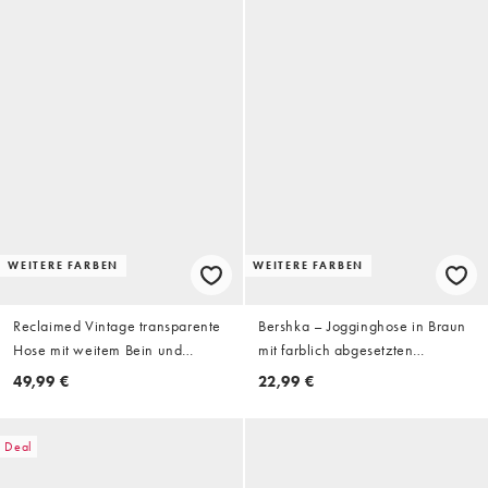
WEITERE FARBEN
WEITERE FARBEN
Reclaimed Vintage transparente
Bershka – Jogginghose in Braun
Hose mit weitem Bein und
mit farblich abgesetzten
Streifenmuster in mehrfarbig
seitlichen Streifen
49,99 €
22,99 €
Deal