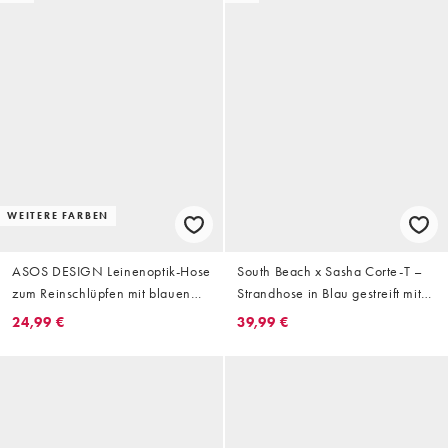
WEITERE FARBEN
ASOS DESIGN Leinenoptik-Hose
South Beach x Sasha Corte-T –
zum Reinschlüpfen mit blauen
Strandhose in Blau gestreift mit
Streifen
weitem Bein
24,99 €
39,99 €