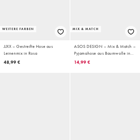
WEITERE FARBEN
MIX & MATCH
JJXX – Gestreifte Hose aus
ASOS DESIGN – Mix & Match –
Leinenmix in Rosa
Pyjamahose aus Baumwolle in
Rosa gestreift
48,99 €
14,99 €