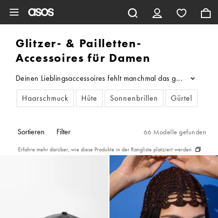
Zum Hauptinhalt überspringen
Glitzer- & Pailletten-
Accessoires für Damen
Deinen Lieblingsaccessoires fehlt manchmal das gewisse Etwas?
...
Haarschmuck
Hüte
Sonnenbrillen
Gürtel
Sch
Sortieren
Filter
66 Modelle gefunden
Erfahre mehr darüber, wie diese Produkte in der Rangliste platziert werden