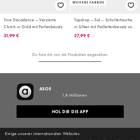
WEITERE FARBEN
True Decadence – Verzierte
Topshop – Sol – Schultertasche
Clutch in Gold mit Perlenbesatz
in Silber mit Paillettenbesatz und
Ledergriff
31,99 €
27,99 €
Du hast 66 von 66 Produkten angesehen
ASOS
1,8 Millionen
HOL DIR DIE APP
Einige unserer internationalen Websites: