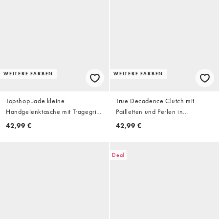
WEITERE FARBEN
WEITERE FARBEN
Topshop Jade kleine
True Decadence Clutch mit
Handgelenktasche mit Tragegriff
Pailletten und Perlen in
in Gold mit Strasssteinen
Goldbronze
42,99 €
42,99 €
Deal