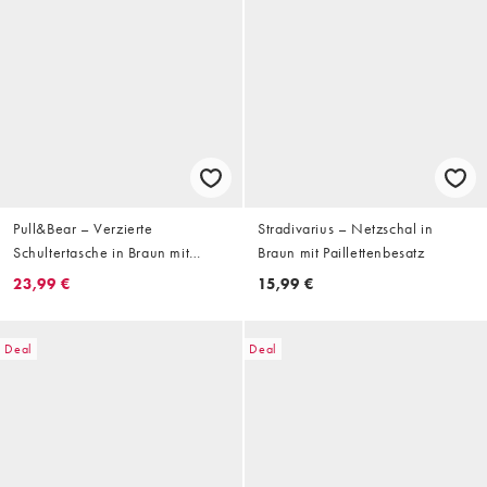
Pull&Bear – Verzierte
Stradivarius – Netzschal in
Schultertasche in Braun mit
Braun mit Paillettenbesatz
Häkeldesign
23,99 €
15,99 €
Deal
Deal