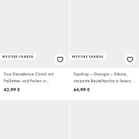
WEITERE FARBEN
WEITERE FARBEN
True Decadence Clutch mit
Topshop – Georgie – Kleine,
Pailletten und Perlen in
verzierte Beuteltasche in brauner
Schokobraun
Schildpatt-Optik
42,99 €
64,99 €