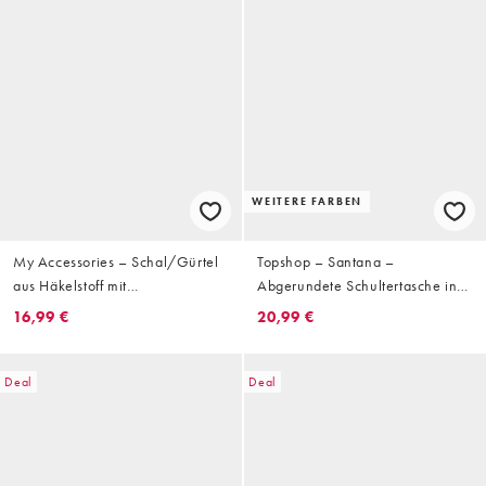
WEITERE FARBEN
My Accessories – Schal/Gürtel
Topshop – Santana –
aus Häkelstoff mit
Abgerundete Schultertasche in
Paillettenbesatz in Silber
Gold mit Pailletten
16,99 €
20,99 €
Deal
Deal