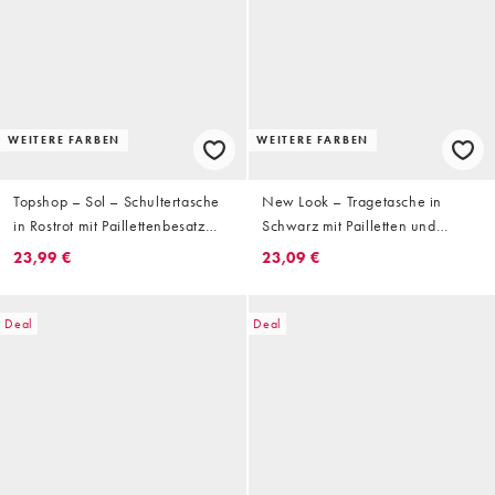
WEITERE FARBEN
WEITERE FARBEN
Topshop – Sol – Schultertasche
New Look – Tragetasche in
in Rostrot mit Paillettenbesatz
Schwarz mit Pailletten und
und Ledergriff
Schleife
23,99 €
23,09 €
Deal
Deal