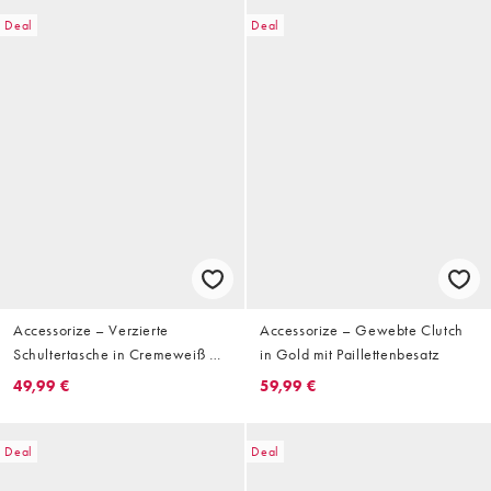
Deal
Deal
Accessorize – Verzierte
Accessorize – Gewebte Clutch
Schultertasche in Cremeweiß mit
in Gold mit Paillettenbesatz
Muscheldesign
49,99 €
59,99 €
Deal
Deal