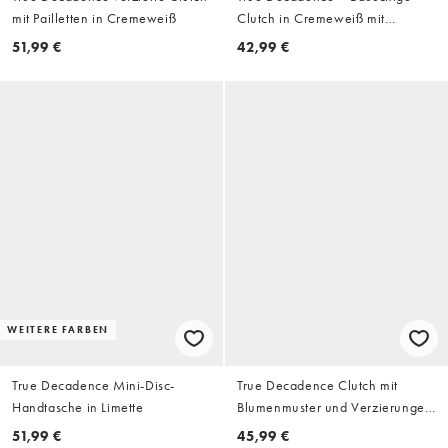
mit Pailletten in Cremeweiß
Clutch in Cremeweiß mit
Paillettenverzierung
51,99 €
42,99 €
WEITERE FARBEN
True Decadence Mini-Disc-
True Decadence Clutch mit
Handtasche in Limette
Blumenmuster und Verzierungen
in Petrolblau
51,99 €
45,99 €