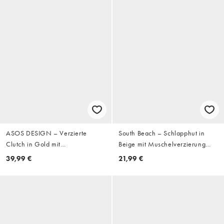
ASOS DESIGN – Verzierte
South Beach – Schlapphut in
Clutch in Gold mit
Beige mit Muschelverzierung
Reißverschluss und
und breiter Krempe
39,99 €
21,99 €
Perlenfransen