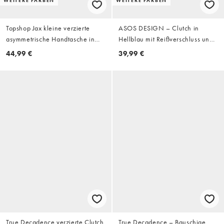
WEITERE FARBEN
WEITERE FARBEN
Topshop Jax kleine verzierte
ASOS DESIGN – Clutch in
asymmetrische Handtasche in
Hellblau mit Reißverschluss und
Gold
Verzierung in Tropfen-Optik
44,99 €
39,99 €
True Decadence verzierte Clutch
True Decadence – Bauschige