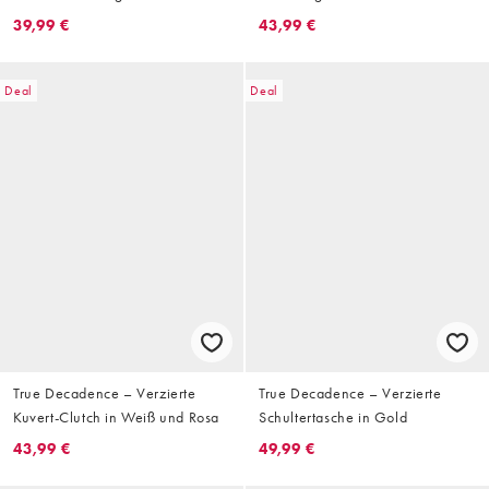
Muschelverzierung
39,99 €
43,99 €
Deal
Deal
True Decadence – Verzierte
True Decadence – Verzierte
Kuvert-Clutch in Weiß und Rosa
Schultertasche in Gold
43,99 €
49,99 €