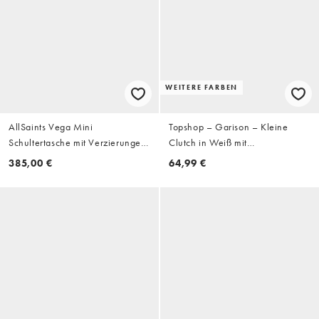
WEITERE FARBEN
AllSaints Vega Mini
Topshop – Garison – Kleine
Schultertasche mit Verzierungen
Clutch in Weiß mit
in Schwarz/Silber
Perlenverzierung
385,00 €
64,99 €