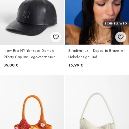
SCHNELL WEG
New Era NY Yankees Damen
Stradivarius – Kappe in Braun mit
9Forty Cap mit Logo-Verzierung
Häkeldesign und
in Schwarz
Strassverzierung
39,00 €
15,99 €