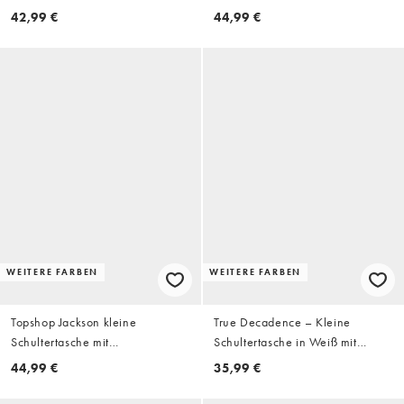
Schmuckdetails in Schokobraun
42,99 €
44,99 €
und silbernem Zebra-Muster
WEITERE FARBEN
WEITERE FARBEN
Topshop Jackson kleine
True Decadence – Kleine
Schultertasche mit
Schultertasche in Weiß mit
Schmucksteinen in Silber und
Verzierung
44,99 €
35,99 €
grauem Tigerprint