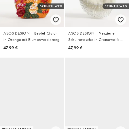
SCHNELL WEG
SCHNELL WEG
ASOS DESIGN – Beutel-Clutch
ASOS DESIGN – Verzierte
in Orange mit Blumenverzierung
Schultertasche in Cremeweiß mit
tropfenförmigen
47,99 €
47,99 €
Quastenanhängern