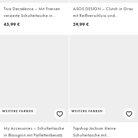
True Decadence – Mit Fransen
ASOS DESIGN – Clutch in Grau
verzierte Schultertasche in
mit Reißverschluss und
Orange
tropfenförmiger Verzierung
45,99 €
39,99 €
WEITERE FARBEN
WEITERE FARBEN
My Accessories – Schultertasche
Topshop Jackson kleine
in Blassgrün mit Paillettenbesatz
Schultertasche mit