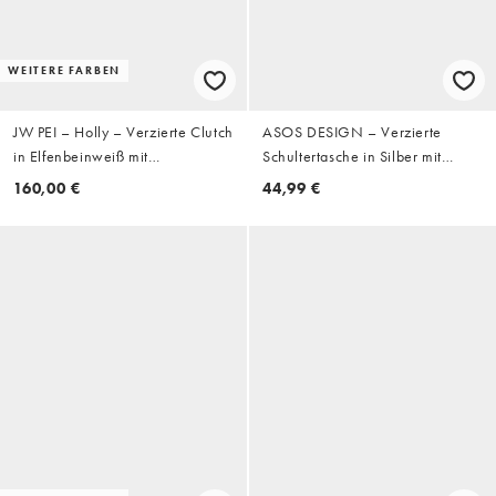
WEITERE FARBEN
JW PEI – Holly – Verzierte Clutch
ASOS DESIGN – Verzierte
in Elfenbeinweiß mit
Schultertasche in Silber mit
Metallanhänger mit künstlichem
Fransen
160,00 €
44,99 €
Schmucksteinbesatz