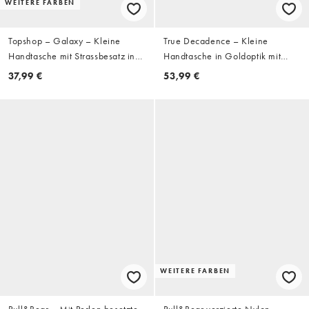
WEITERE FARBEN
Topshop – Galaxy – Kleine
True Decadence – Kleine
Handtasche mit Strassbesatz in
Handtasche in Goldoptik mit
Marineblau
Verzierung
37,99 €
53,99 €
WEITERE FARBEN
Pull&Bear – Mit Perlen besetzte
Pull&Bear verzierte Nylon-