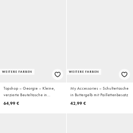
WEITERE FARBEN
WEITERE FARBEN
Topshop – Georgie – Kleine,
My Accessories – Schultertasche
verzierte Beuteltasche in
in Buttergelb mit Paillettenbesatz
Elfenbeinweiß
64,99 €
42,99 €