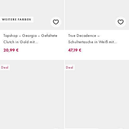
WEITERE FARBEN
Topshop – Georgia – Gefaltete
True Decadence –
Clutch in Gold mit
Schultertasche in Weiß mit
Paillettenbesatz
Pailletten und Perlen
20,99 €
47,19 €
Deal
Deal