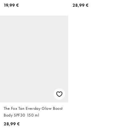
Körperspray, 220 ml
19,99 €
28,99 €
The Fox Tan Everday Glow Boost
Body SPF30 150 ml
28,99 €