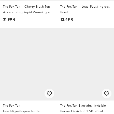
The Fox Tan – Cherry Blush Tan
The Fox Tan – Luxe-Fäustling aus
Accelerating Rapid Warming –
Samt
Balsam, 150 ml
31,99 €
12,49 €
The Fox Tan –
The Fox Tan Everyday Invisible
Feuchtigkeitsspendender
Serum Gesicht SPF50 50 ml