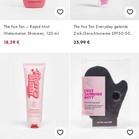
The Fox Tan – Rapid Mist
The Fox Tan Everyday getönte
Watermelon Shimmer, 120 ml
Zink-Gesichtscreme SPF50 50
ml
18,39 €
25,99 €