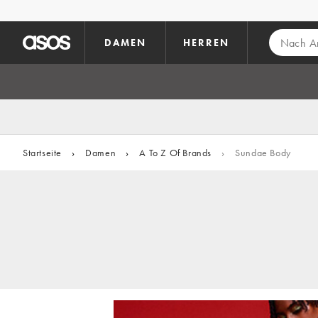
Zum Hauptinhalt überspringen
DAMEN
HERREN
Startseite
›
Damen
›
A To Z Of Brands
›
Sundae Body