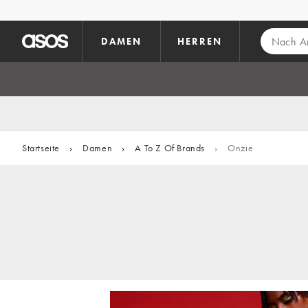
Zum Hauptinhalt überspringen
DAMEN
HERREN
Startseite
›
Damen
›
A To Z Of Brands
›
Onzie