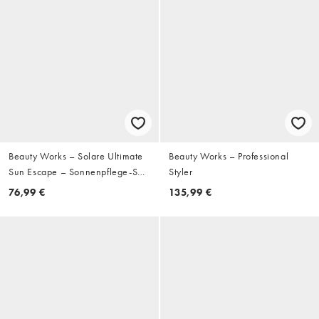
Beauty Works – Solare Ultimate
Beauty Works – Professional
Sun Escape – Sonnenpflege-Set
Styler
(spare 43%)
76,99 €
135,99 €