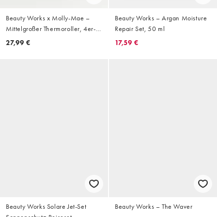
Beauty Works x Molly-Mae –
Beauty Works – Argan Moisture
Mittelgroßer Thermoroller, 4er-
Repair Set, 50 ml
Set
27,99 €
17,59 €
Beauty Works Solare Jet-Set
Beauty Works – The Waver
Sonnenschutz-Reiseset