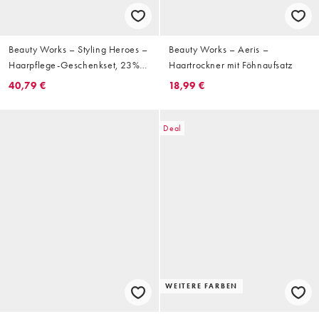
Beauty Works – Styling Heroes –
Beauty Works – Aeris –
Haarpflege-Geschenkset, 23%
Haartrockner mit Föhnaufsatz
Ersparnis
40,79 €
18,99 €
Deal
WEITERE FARBEN