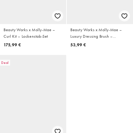
Beauty Works x Molly-Mae –
Beauty Works x Molly-Mae –
Curl Kit – Lockenstab-Set
Luxury Dressing Brush –
Haarbürste
175,99 €
53,99 €
Deal