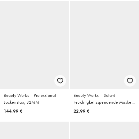
Beauty Works – Professional –
Beauty Works – Solaré –
Lockenstab, 32MM
Feuchtigkeitsspendende Maske,
250 ml
144,99 €
22,99 €