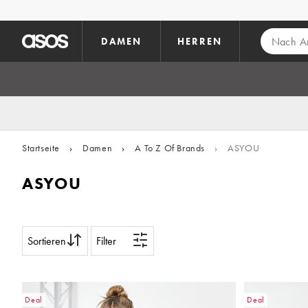
Zum Hauptinhalt überspringen
DAMEN
HERREN
Startseite
›
Damen
›
A To Z Of Brands
›
ASYOU
ASYOU
Sortieren
Filter
Deal
Deal