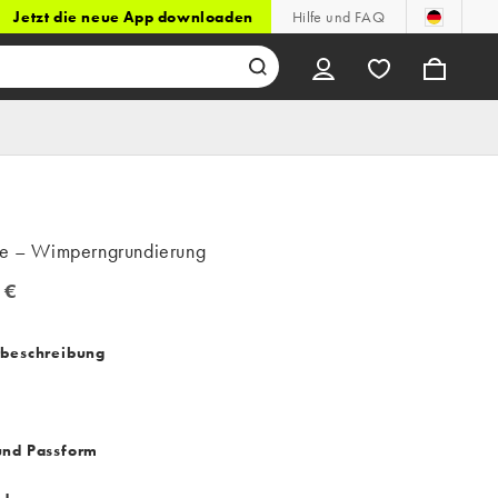
Jetzt die neue App downloaden
Hilfe und FAQ
ue – Wimperngrundierung
 €
€
tbeschreibung
und Passform