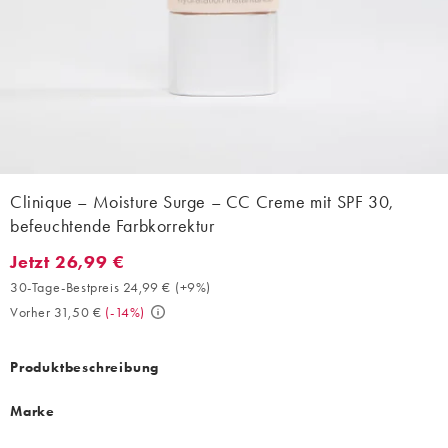
Clinique – Moisture Surge – CC Creme mit SPF 30,
befeuchtende Farbkorrektur
Jetzt 26,99 €
Jetzt 26,99 €. 30-Tage-Bestpreis 24,99 € (+9%). Vorher 31,50 €.
30-Tage-Bestpreis 24,99 €
(
+9%
)
Vorher 31,50 €
(
-14%
)
Produktbeschreibung
Marke