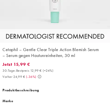
Cetaphil – Gentle Clear Triple Action Blemish Serum
– Serum gegen Hautunreinheiten, 30 ml
Jetzt 15,99 €
Jetzt 15,99 €. 30-Tage-Bestpreis 12,99 € (+24%). Vorher 24,99 €
30-Tage-Bestpreis 12,99 €
(
+24%
)
Vorher 24,99 €
(
-36%
)
Produktbeschreibung
Marke