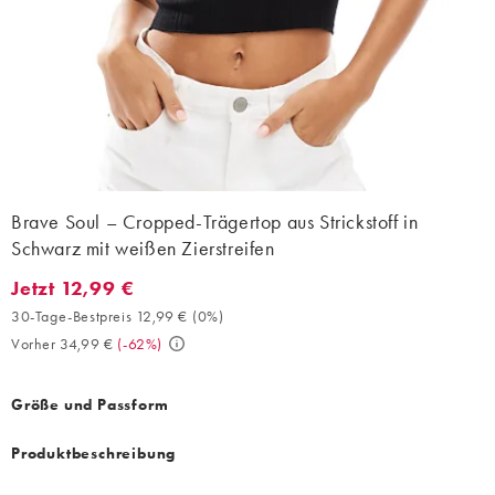
Brave Soul – Cropped-Trägertop aus Strickstoff in
Schwarz mit weißen Zierstreifen
Jetzt 12,99 €
Jetzt 12,99 €. 30-Tage-Bestpreis 12,99 € (0%). Vorher 34,99 €. 
30-Tage-Bestpreis 12,99 €
(
0%
)
Vorher 34,99 €
(
-62%
)
Größe und Passform
Produktbeschreibung