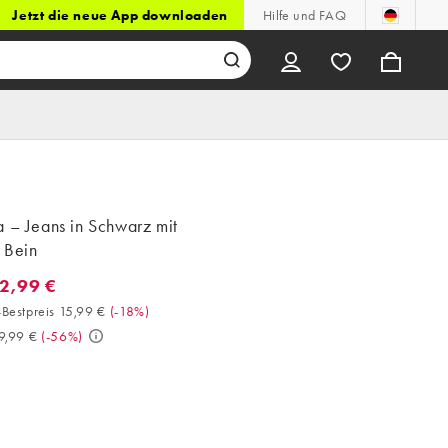
Jetzt die neue App downloaden
Hilfe und FAQ
 – Jeans in Schwarz mit
 Bein
12,99 €
2,99 €. 30-Tage-Bestpreis 15,99 € (-18%). Vorher 29,99 €. (-56%)
Bestpreis 15,99 €
(
-18%
)
9,99 €
(
-56%
)