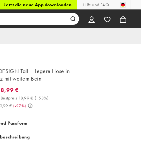
Jetzt die neue App downloaden
Hilfe und FAQ
ESIGN Tall – Legere Hose in
z mit weitem Bein
28,99 €
8,99 €. 30-Tage-Bestpreis 18,99 € (+53%). Vorher 39,99 €. (-27%)
Bestpreis 18,99 €
(
+53%
)
9,99 €
(
-27%
)
und Passform
tbeschreibung