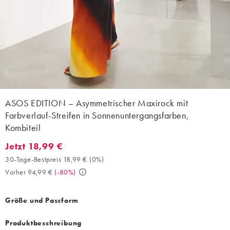
ASOS EDITION – Asymmetrischer Maxirock mit
Farbverlauf-Streifen in Sonnenuntergangsfarben,
Kombiteil
Jetzt 18,99 €
Jetzt 18,99 €. 30-Tage-Bestpreis 18,99 € (0%). Vorher 94,99 €. 
30-Tage-Bestpreis 18,99 €
(
0%
)
Vorher 94,99 €
(
-80%
)
Größe und Passform
Produktbeschreibung