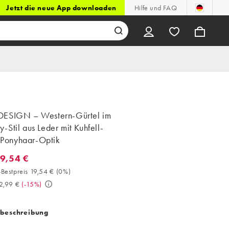
Jetzt die neue App downloaden
Hilfe und FAQ
ESIGN – Western-Gürtel im
Stil aus Leder mit Kuhfell-
n Ponyhaar-Optik
19,54 €
9,54 €. 30-Tage-Bestpreis 19,54 € (0%). Vorher 22,99 €. (-15%)
Bestpreis 19,54 €
(
0%
)
2,99 €
(
-15%
)
tbeschreibung