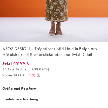
ASOS DESIGN – Trägerloses Midikleid in Beige aus
Häkelstrick mit Blumenstickereien und Twist-Detail
Jetzt 49,99 €
Jetzt 49,99 €. 30-Tage-Bestpreis 49,99 € (0%). Vorher 59,99 €. 
30-Tage-Bestpreis 49,99 €
(
0%
)
Vorher 59,99 €
(
-16%
)
Größe und Passform
Produktbeschreibung