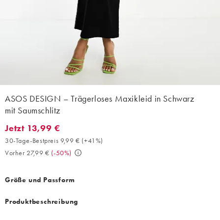
ASOS DESIGN – Trägerloses Maxikleid in Schwarz
mit Saumschlitz
Jetzt 13,99 €
Jetzt 13,99 €. 30-Tage-Bestpreis 9,99 € (+41%). Vorher 27,99 €.
30-Tage-Bestpreis 9,99 €
(
+41%
)
Vorher 27,99 €
(
-50%
)
Größe und Passform
Produktbeschreibung