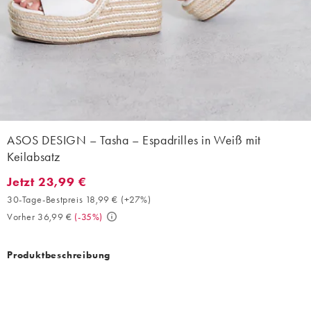
ASOS DESIGN – Tasha – Espadrilles in Weiß mit
Keilabsatz
Jetzt 23,99 €
Jetzt 23,99 €. 30-Tage-Bestpreis 18,99 € (+27%). Vorher 36,99 €
30-Tage-Bestpreis 18,99 €
(
+27%
)
Vorher 36,99 €
(
-35%
)
Produktbeschreibung