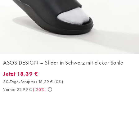
ASOS DESIGN – Slider in Schwarz mit dicker Sohle
Jetzt 18,39 €
Jetzt 18,39 €. 30-Tage-Bestpreis 18,39 € (0%). Vorher 22,99 €. 
30-Tage-Bestpreis 18,39 €
(
0%
)
Vorher 22,99 €
(
-20%
)