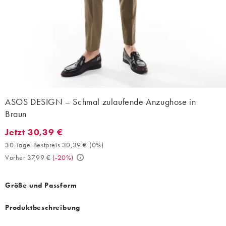
ASOS DESIGN – Schmal zulaufende Anzughose in
Braun
Jetzt 30,39 €
Jetzt 30,39 €. 30-Tage-Bestpreis 30,39 € (0%). Vorher 37,99 €. 
30-Tage-Bestpreis 30,39 €
(
0%
)
Vorher 37,99 €
(
-20%
)
Größe und Passform
Produktbeschreibung