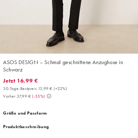
ASOS DESIGN – Schmal geschnittene Anzughose in
Schwarz
Jetzt 16,99 €
Jetzt 16,99 €. 30-Tage-Bestpreis 13,99 € (+22%). Vorher 37,99 €
30-Tage-Bestpreis 13,99 €
(
+22%
)
Vorher 37,99 €
(
-55%
)
Größe und Passform
Produktbeschreibung