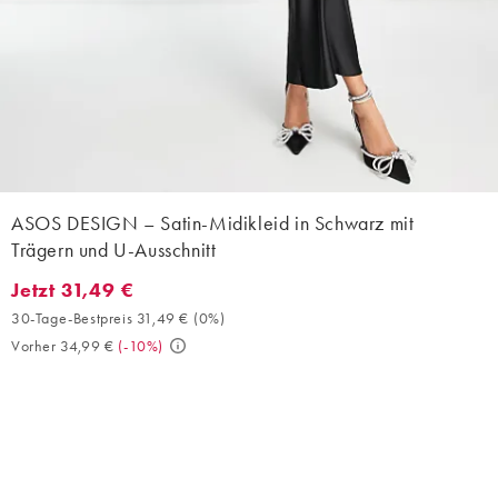
ASOS DESIGN – Satin-Midikleid in Schwarz mit
Trägern und U-Ausschnitt
Jetzt 31,49 €
Jetzt 31,49 €. 30-Tage-Bestpreis 31,49 € (0%). Vorher 34,99 €. 
30-Tage-Bestpreis 31,49 €
(
0%
)
Vorher 34,99 €
(
-10%
)