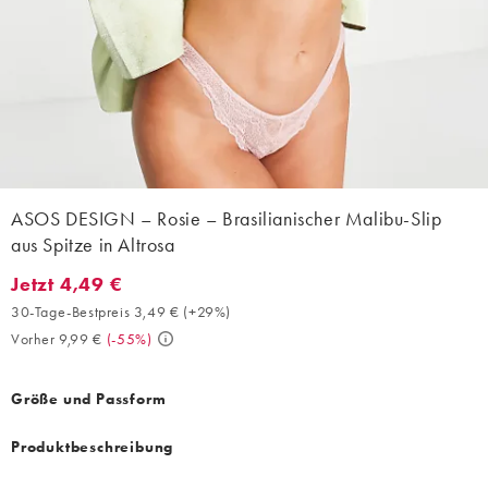
ASOS DESIGN – Rosie – Brasilianischer Malibu-Slip
aus Spitze in Altrosa
Jetzt 4,49 €
Jetzt 4,49 €. 30-Tage-Bestpreis 3,49 € (+29%). Vorher 9,99 €. (
30-Tage-Bestpreis 3,49 €
(
+29%
)
Vorher 9,99 €
(
-55%
)
Größe und Passform
Produktbeschreibung