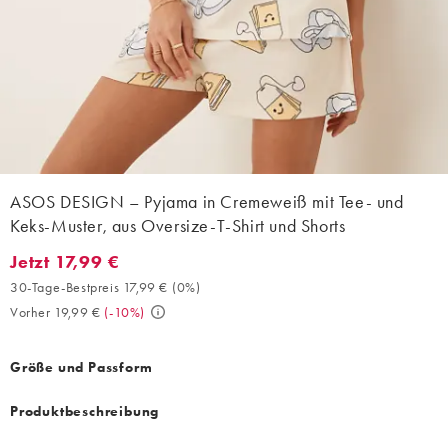
ASOS DESIGN – Pyjama in Cremeweiß mit Tee- und
Keks-Muster, aus Oversize-T-Shirt und Shorts
Jetzt 17,99 €
Jetzt 17,99 €. 30-Tage-Bestpreis 17,99 € (0%). Vorher 19,99 €. (
30-Tage-Bestpreis 17,99 €
(
0%
)
Vorher 19,99 €
(
-10%
)
Größe und Passform
Produktbeschreibung