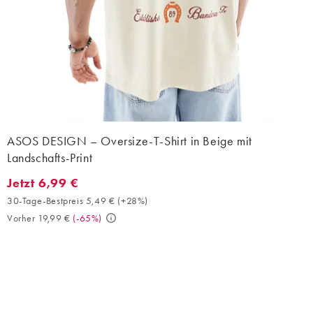
ASOS DESIGN – Oversize-T-Shirt in Beige mit
Landschafts-Print
Jetzt 6,99 €
Jetzt 6,99 €. 30-Tage-Bestpreis 5,49 € (+28%). Vorher 19,99 €. 
30-Tage-Bestpreis 5,49 €
(
+28%
)
Vorher 19,99 €
(
-65%
)