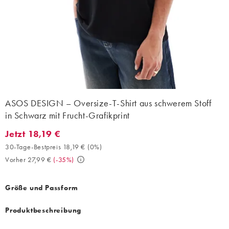
ASOS DESIGN – Oversize-T-Shirt aus schwerem Stoff
in Schwarz mit Frucht-Grafikprint
Jetzt 18,19 €
Jetzt 18,19 €. 30-Tage-Bestpreis 18,19 € (0%). Vorher 27,99 €. (
30-Tage-Bestpreis 18,19 €
(
0%
)
Vorher 27,99 €
(
-35%
)
Größe und Passform
Produktbeschreibung