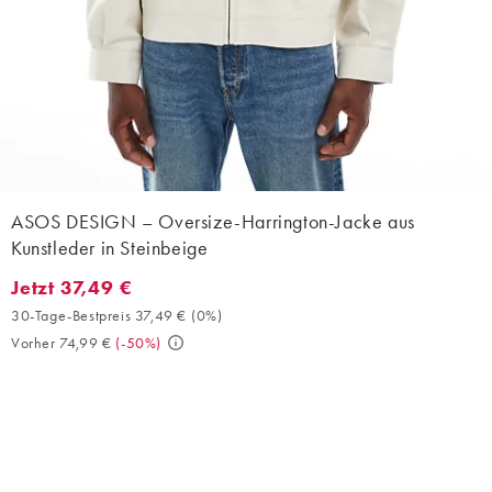
ASOS DESIGN – Oversize-Harrington-Jacke aus
Kunstleder in Steinbeige
Jetzt 37,49 €
Jetzt 37,49 €. 30-Tage-Bestpreis 37,49 € (0%). Vorher 74,99 €. 
30-Tage-Bestpreis 37,49 €
(
0%
)
Vorher 74,99 €
(
-50%
)