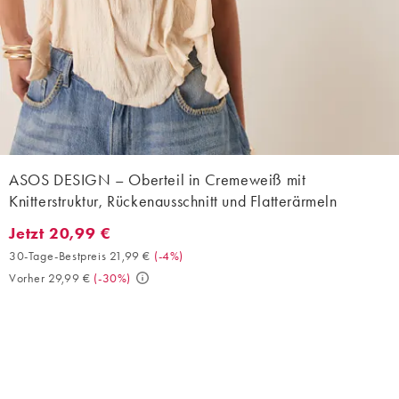
ASOS DESIGN – Oberteil in Cremeweiß mit
Knitterstruktur, Rückenausschnitt und Flatterärmeln
Jetzt 20,99 €
Jetzt 20,99 €. 30-Tage-Bestpreis 21,99 € (-4%). Vorher 29,99 €.
30-Tage-Bestpreis 21,99 €
(
-4%
)
Vorher 29,99 €
(
-30%
)