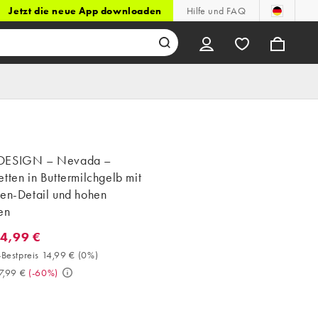
Jetzt die neue App downloaden
Hilfe und FAQ
DESIGN – Nevada –
tten in Buttermilchgelb mit
fen-Detail und hohen
en
14,99 €
4,99 €. 30-Tage-Bestpreis 14,99 € (0%). Vorher 37,99 €. (-60%)
Bestpreis 14,99 €
(
0%
)
7,99 €
(
-60%
)