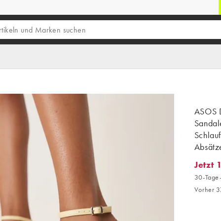
ASOS 
Sandale
Schlau
Absätz
Jetzt 
Jetzt 1
30-Tage-
Vorher 3