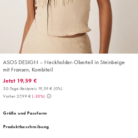
ASOS DESIGN – Neckholder-Oberteil in Steinbeige
mit Fransen, Kombiteil
Jetzt 19,59 €
Jetzt 19,59 €. 30-Tage-Bestpreis 19,59 € (0%). Vorher 27,99 €. 
30-Tage-Bestpreis 19,59 €
(
0%
)
Vorher 27,99 €
(
-30%
)
Größe und Passform
Produktbeschreibung