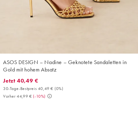
ASOS DESIGN – Nadine – Geknotete Sandaletten in
Gold mit hohem Absatz
Jetzt 40,49 €
Jetzt 40,49 €. 30-Tage-Bestpreis 40,49 € (0%). Vorher 44,99 €.
30-Tage-Bestpreis 40,49 €
(
0%
)
Vorher 44,99 €
(
-10%
)