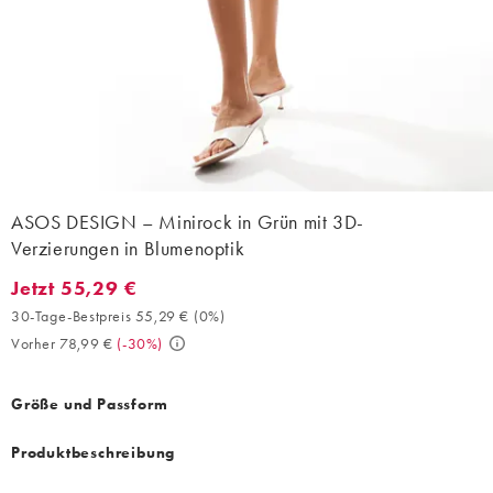
ASOS DESIGN – Minirock in Grün mit 3D-
Verzierungen in Blumenoptik
Jetzt 55,29 €
Jetzt 55,29 €. 30-Tage-Bestpreis 55,29 € (0%). Vorher 78,99 €. 
30-Tage-Bestpreis 55,29 €
(
0%
)
Vorher 78,99 €
(
-30%
)
Größe und Passform
Produktbeschreibung