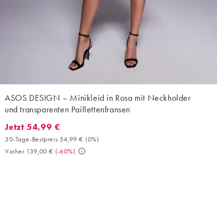
ASOS DESIGN – Minikleid in Rosa mit Neckholder
und transparenten Paillettenfransen
Jetzt 54,99 €
Jetzt 54,99 €. 30-Tage-Bestpreis 54,99 € (0%). Vorher 139,00 €
30-Tage-Bestpreis 54,99 €
(
0%
)
Vorher 139,00 €
(
-60%
)