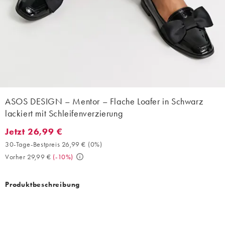
ASOS DESIGN – Mentor – Flache Loafer in Schwarz
lackiert mit Schleifenverzierung
Jetzt 26,99 €
Jetzt 26,99 €. 30-Tage-Bestpreis 26,99 € (0%). Vorher 29,99 €. 
30-Tage-Bestpreis 26,99 €
(
0%
)
Vorher 29,99 €
(
-10%
)
Produktbeschreibung