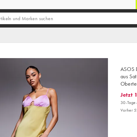
ASOS D
aus Sat
Obertei
Jetzt 
Jetzt 1
30-Tage-
Vorher 5