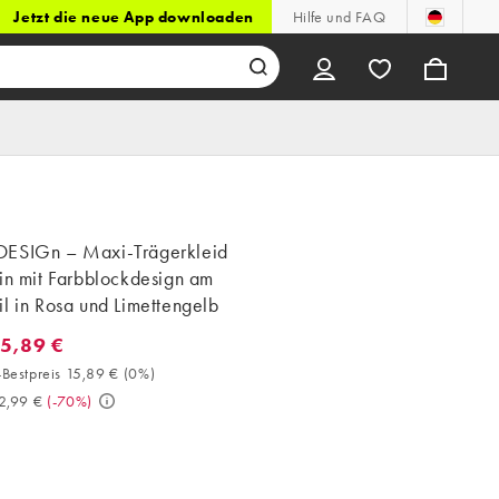
Jetzt die neue App downloaden
Hilfe und FAQ
ESIGn – Maxi-Trägerkleid
in mit Farbblockdesign am
l in Rosa und Limettengelb
15,89 €
5,89 €. 30-Tage-Bestpreis 15,89 € (0%). Vorher 52,99 €. (-70%)
Bestpreis 15,89 €
(
0%
)
2,99 €
(
-70%
)