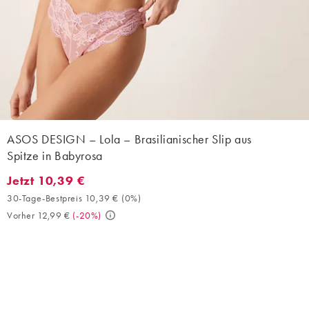
ASOS DESIGN – Lola – Brasilianischer Slip aus
Spitze in Babyrosa
Jetzt 10,39 €
Jetzt 10,39 €. 30-Tage-Bestpreis 10,39 € (0%). Vorher 12,99 €. 
30-Tage-Bestpreis 10,39 €
(
0%
)
Vorher 12,99 €
(
-20%
)