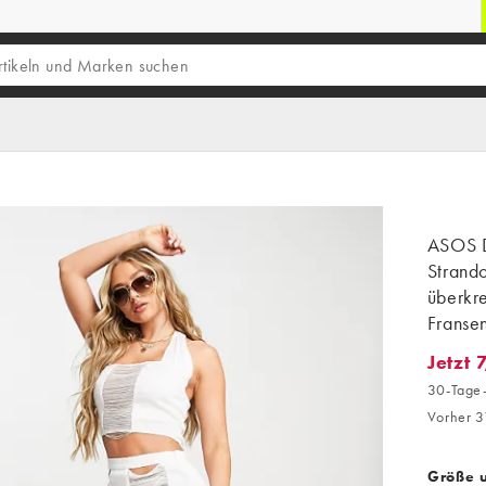
ASOS 
Strando
überkr
Franse
Jetzt 
Jetzt 7,
30-Tage-
Vorher 3
Größe 