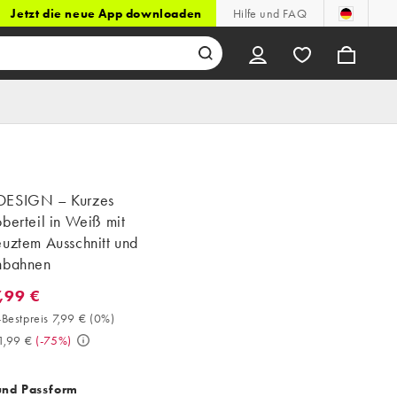
Jetzt die neue App downloaden
Hilfe und FAQ
DESIGN – Kurzes
berteil in Weiß mit
euztem Ausschnitt und
nbahnen
7,99 €
99 €. 30-Tage-Bestpreis 7,99 € (0%). Vorher 31,99 €. (-75%)
Bestpreis 7,99 €
(
0%
)
1,99 €
(
-75%
)
und Passform