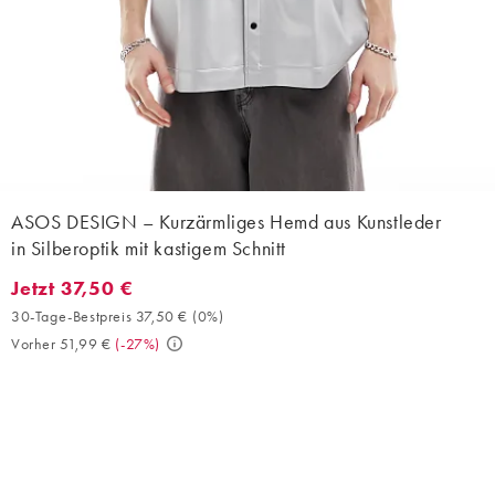
ASOS DESIGN – Kurzärmliges Hemd aus Kunstleder
in Silberoptik mit kastigem Schnitt
Jetzt 37,50 €
Jetzt 37,50 €. 30-Tage-Bestpreis 37,50 € (0%). Vorher 51,99 €. 
30-Tage-Bestpreis 37,50 €
(
0%
)
Vorher 51,99 €
(
-27%
)