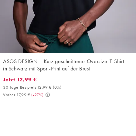
ASOS DESIGN – Kurz geschnittenes Oversize-T-Shirt
in Schwarz mit Sport-Print auf der Brust
Jetzt 12,99 €
Jetzt 12,99 €. 30-Tage-Bestpreis 12,99 € (0%). Vorher 17,99 €. (
30-Tage-Bestpreis 12,99 €
(
0%
)
Vorher 17,99 €
(
-27%
)