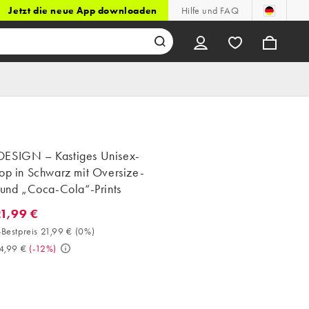
Jetzt die neue App downloaden
Hilfe und FAQ
ESIGN – Kastiges Unisex-
op in Schwarz mit Oversize-
 und „Coca-Cola“-Prints
21,99 €
1,99 €. 30-Tage-Bestpreis 21,99 € (0%). Vorher 24,99 €. (-12%)
Bestpreis 21,99 €
(
0%
)
4,99 €
(
-12%
)