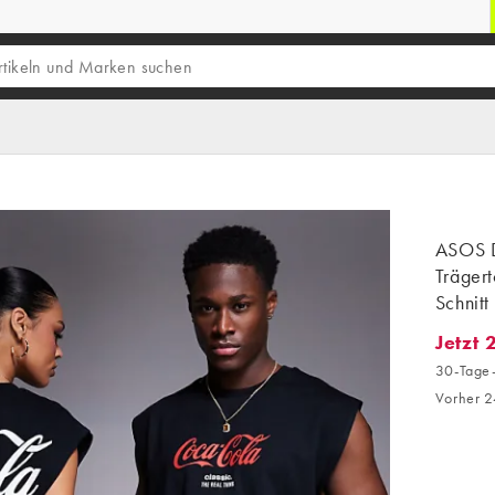
ASOS D
Trägert
Schnitt
Jetzt 
Jetzt 2
30-Tage-
Vorher 2