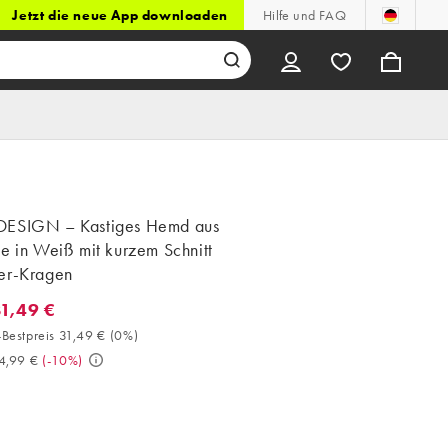
Jetzt die neue App downloaden
Hilfe und FAQ
ESIGN – Kastiges Hemd aus
e in Weiß mit kurzem Schnitt
er-Kragen
31,49 €
1,49 €. 30-Tage-Bestpreis 31,49 € (0%). Vorher 34,99 €. (-10%)
Bestpreis 31,49 €
(
0%
)
4,99 €
(
-10%
)