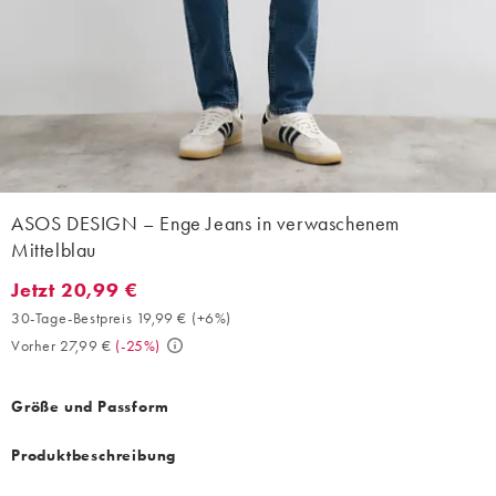
ASOS DESIGN – Enge Jeans in verwaschenem
Mittelblau
Jetzt 20,99 €
Jetzt 20,99 €. 30-Tage-Bestpreis 19,99 € (+6%). Vorher 27,99 €.
30-Tage-Bestpreis 19,99 €
(
+6%
)
Vorher 27,99 €
(
-25%
)
Größe und Passform
Produktbeschreibung