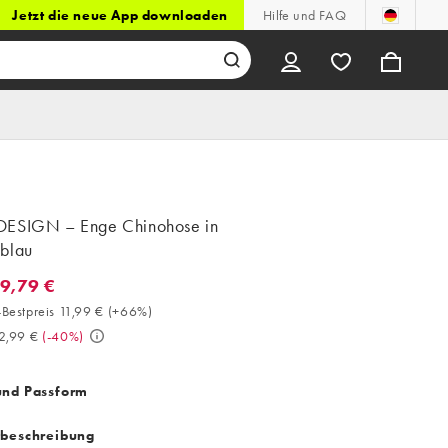
Jetzt die neue App downloaden
Hilfe und FAQ
ESIGN – Enge Chinohose in
blau
19,79 €
9,79 €. 30-Tage-Bestpreis 11,99 € (+66%). Vorher 32,99 €. (-40%)
Bestpreis 11,99 €
(
+66%
)
2,99 €
(
-40%
)
und Passform
tbeschreibung