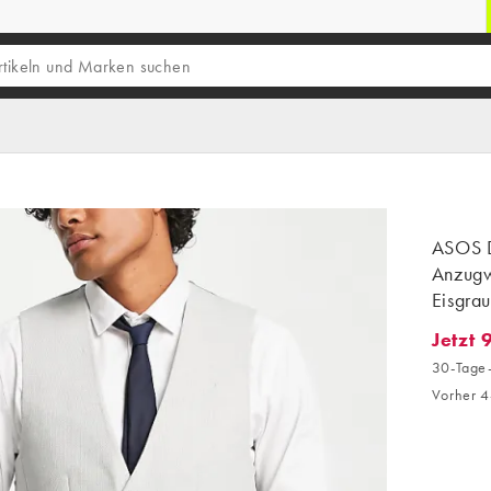
ASOS D
Anzugw
Eisgra
Jetzt 
Jetzt 9
30-Tage-
Vorher 4