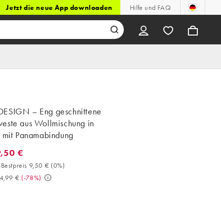
Jetzt die neue App downloaden
Hilfe und FAQ
ESIGN – Eng geschnittene
este aus Wollmischung in
u mit Panamabindung
9,50 €
,50 €. 30-Tage-Bestpreis 9,50 € (0%). Vorher 44,99 €. (-78%)
Bestpreis 9,50 €
(
0%
)
4,99 €
(
-78%
)