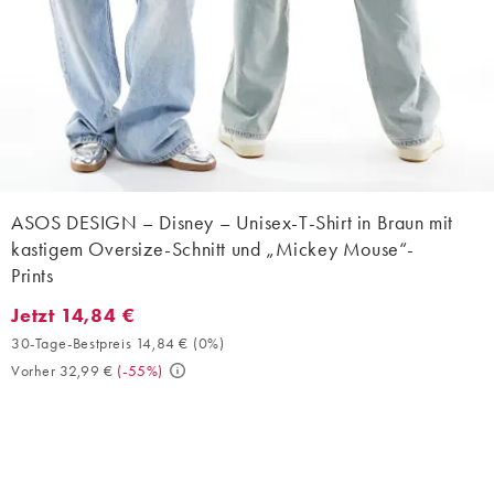
ASOS DESIGN – Disney – Unisex-T-Shirt in Braun mit
kastigem Oversize-Schnitt und „Mickey Mouse“-
Prints
Jetzt 14,84 €
Jetzt 14,84 €. 30-Tage-Bestpreis 14,84 € (0%). Vorher 32,99 €. 
30-Tage-Bestpreis 14,84 €
(
0%
)
Vorher 32,99 €
(
-55%
)