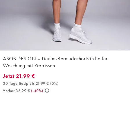
ASOS DESIGN – Denim-Bermudashorts in heller
Waschung mit Zierrissen
Jetzt 21,99 €
Jetzt 21,99 €. 30-Tage-Bestpreis 21,99 € (0%). Vorher 36,99 €. 
30-Tage-Bestpreis 21,99 €
(
0%
)
Vorher 36,99 €
(
-40%
)