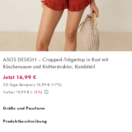
ASOS DESIGN – Cropped-Trägertop in Rost mit
Rüschensaum und Knitterstruktur, Kombiteil
Jetzt 16,99 €
Jetzt 16,99 €. 30-Tage-Bestpreis 15,99 € (+7%). Vorher 19,99 €.
30-Tage-Bestpreis 15,99 €
(
+7%
)
Vorher 19,99 €
(
-15%
)
Größe und Passform
Produktbeschreibung