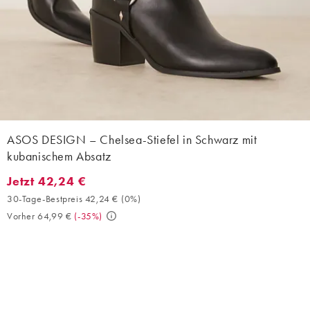
ASOS DESIGN – Chelsea-Stiefel in Schwarz mit
kubanischem Absatz
Jetzt 42,24 €
Jetzt 42,24 €. 30-Tage-Bestpreis 42,24 € (0%). Vorher 64,99 €. 
30-Tage-Bestpreis 42,24 €
(
0%
)
Vorher 64,99 €
(
-35%
)